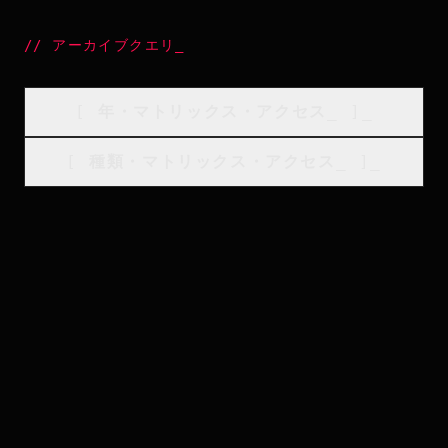
//
アーカイブクエリ
_
[
年・マトリックス・アクセス
_
]_
[
種類・マトリックス・アクセス
_
]_