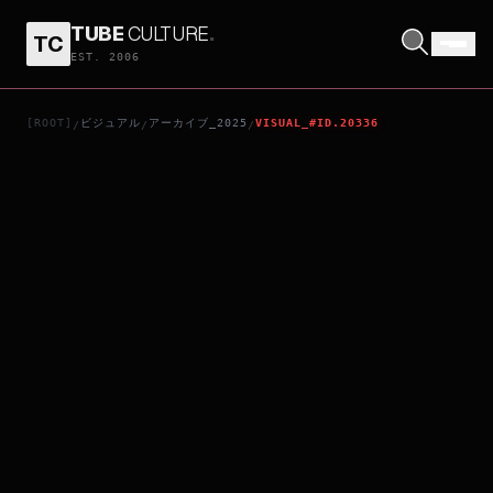
TUBE
CULTURE
.
TC
TELL ME THAT YOU LOVE ME
EST. 2006
[ROOT]
ビジュアル
アーカイブ_2025
VISUAL_#ID.20336
/
/
/