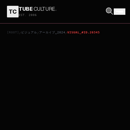
TUBE
CULTURE
.
TC
DRIVE BACK HOME
EST. 2006
[ROOT]
ビジュアル
アーカイブ_2024
VISUAL_#ID.20345
/
/
/