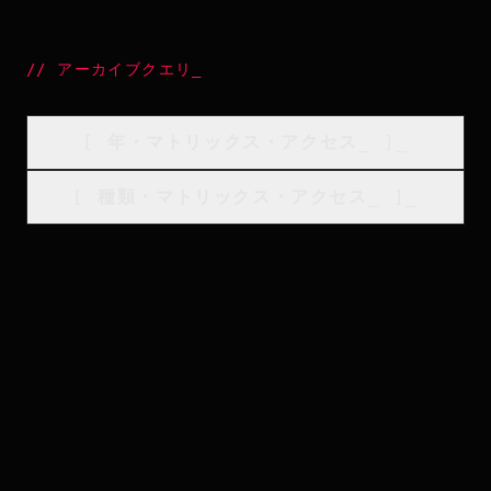
//
アーカイブクエリ
_
[
年・マトリックス・アクセス
_
]_
[
種類・マトリックス・アクセス
_
]_