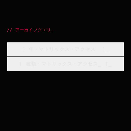
//
アーカイブクエリ
_
[
年・マトリックス・アクセス
_
]_
[
種類・マトリックス・アクセス
_
]_