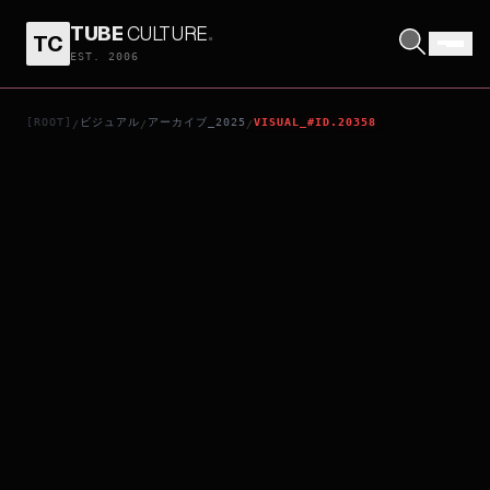
TUBE
CULTURE
.
TC
エイタロウ
EST. 2006
[ROOT]
ビジュアル
アーカイブ_2025
VISUAL_#ID.20358
/
/
/