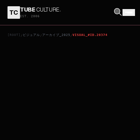
TUBE
CULTURE
.
TC
DEAR STRANGER／ディア・ストレンジャー
EST. 2006
[ROOT]
ビジュアル
アーカイブ_2025
VISUAL_#ID.20374
/
/
/