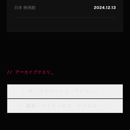
日本
映画館
2024.12.13
//
アーカイブクエリ
_
[
年・マトリックス・アクセス
_
]_
[
種類・マトリックス・アクセス
_
]_