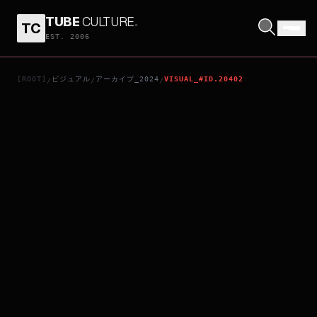
TUBE
CULTURE
.
TC
ボビー・チャールズ 極楽の歌
EST. 2006
[ROOT]
ビジュアル
アーカイブ_2024
VISUAL_#ID.20402
/
/
/