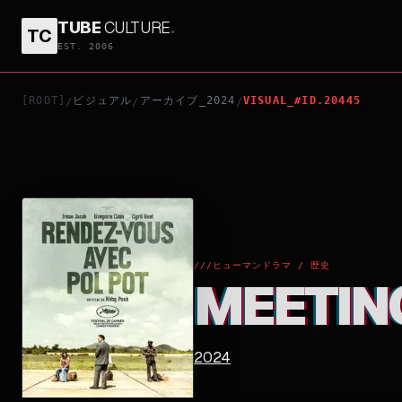
TUBE
CULTURE
.
TC
MEETING WITH POL POT
EST. 2006
[ROOT]
ビジュアル
アーカイブ_2024
VISUAL_#ID.20445
/
/
/
///
ヒューマンドラマ / 歴史
MEETIN
2024