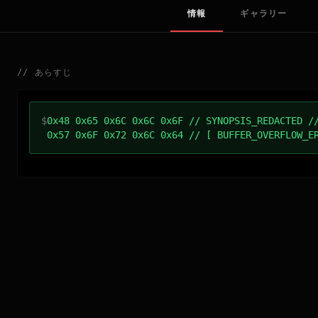
情報
ギャラリー
//
あらすじ
$
0x48 0x65 0x6C 0x6C 0x6F // SYNOPSIS_REDACTED /
0x57 0x6F 0x72 0x6C 0x64 // [ BUFFER_OVERFLOW_E