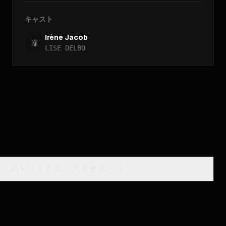
キャスト
Irène Jacob
LISE DELBO
類・マトリックス・アクセス
_
]_