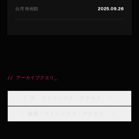
台湾
映画館
2025.09.26
//
アーカイブクエリ
_
[
年・マトリックス・アクセス
_
]_
[
種類・マトリックス・アクセス
_
]_