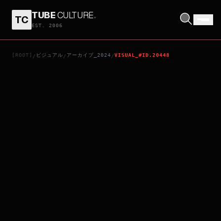
TUBE
CULTURE
.
TC
ふしぎ駄菓子屋 銭天堂
EST. 2006
[ROOT]
ビジュアル
アーカイブ_2024
VISUAL_#ID.20448
/
/
/