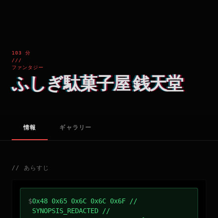
103 分
///
ファンタジー
ふしぎ駄菓子屋 銭天堂
情報
ギャラリー
//
あらすじ
$
0x48 0x65 0x6C 0x6C 0x6F //
SYNOPSIS_REDACTED //