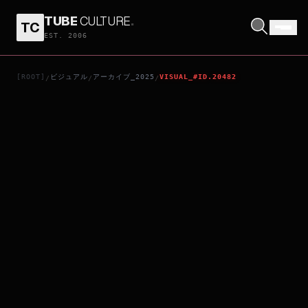
TUBE
CULTURE
.
TC
劇場版総集編 ガールズバンドクライ 前編 青春狂走曲
EST. 2006
[ROOT]
ビジュアル
アーカイブ_2025
VISUAL_#ID.20482
/
/
/