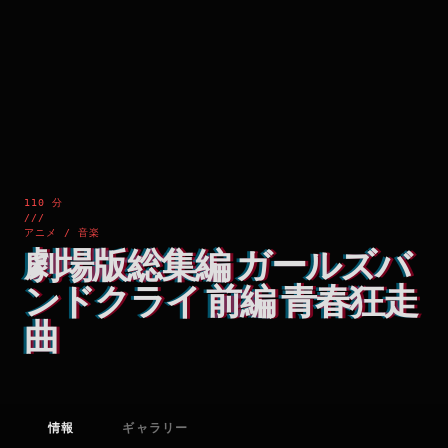
110 分
///
アニメ / 音楽
劇場版総集編 ガールズバ
ンドクライ 前編 青春狂走
曲
情報
ギャラリー