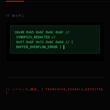
//
あらすじ
$
0x48 0x65 0x6C 0x6C 0x6F //
SYNOPSIS_REDACTED //
0x57 0x6F 0x72 0x6C 0x64 // [
BUFFER_OVERFLOW_ERROR ]
//
シーケンス_継続
_ [ FRANCHISE_SIGNALS_DETECTED
]