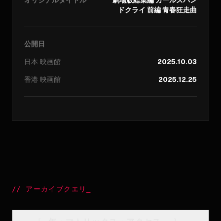
オリジナルタイトル
劇場版総集編 ガールズバン
ドクライ 前編 青春狂走曲
公開日
日本
映画館
2025.10.03
香港
映画館
2025.12.25
//
アーカイブクエリ
_