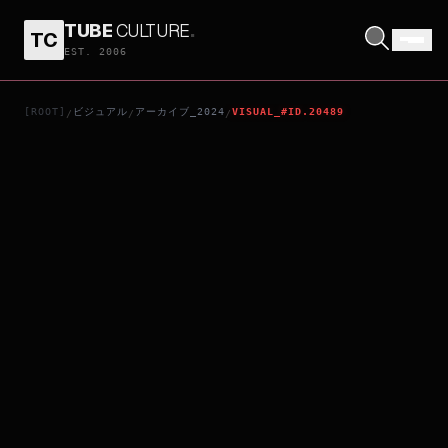
TUBE
CULTURE
.
TC
ゼンブ・オブ・トーキョー
EST. 2006
[ROOT]
ビジュアル
アーカイブ_2024
VISUAL_#ID.20489
/
/
/