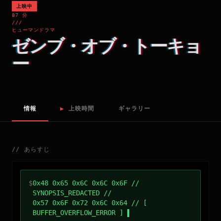
上映中
87 分
///
ヒューマンドラマ
ゼンブ・オブ・トーキョ
ー
情報
▶
上映時間
ギャラリー
//
あらすじ
$
0x48 0x65 0x6C 0x6C 0x6F //
SYNOPSIS_REDACTED //
0x57 0x6F 0x72 0x6C 0x64 // [
BUFFER_OVERFLOW_ERROR ]