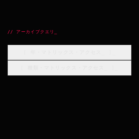
//
アーカイブクエリ
_
[
年・マトリックス・アクセス
_
]_
[
種類・マトリックス・アクセス
_
]_