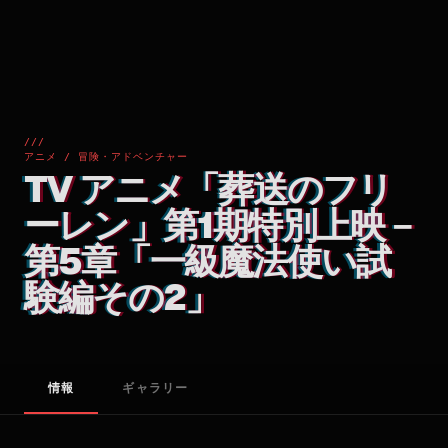
///
アニメ / 冒険・アドベンチャー
TV アニメ「葬送のフリ
ーレン」第1期特別上映－
第5章「一級魔法使い試
験編その2」
情報
ギャラリー