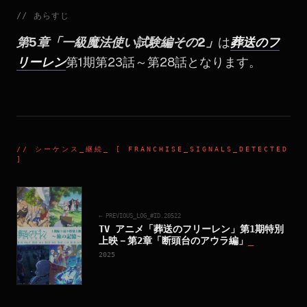
//
あらすじ
第5章「一級魔法使い試験編その2」
は
葬送のフ
リーレン
第1期第23話～第28話となります。
//
シーケンス_継続
_ [ FRANCHISE_SIGNALS_DETECTED
]
← PREVIOUS_LOG_#ID.
20522
TV アニメ「葬送のフリーレン」第1期特別
上映－第2章「断頭台のアウラ編」
_
2025