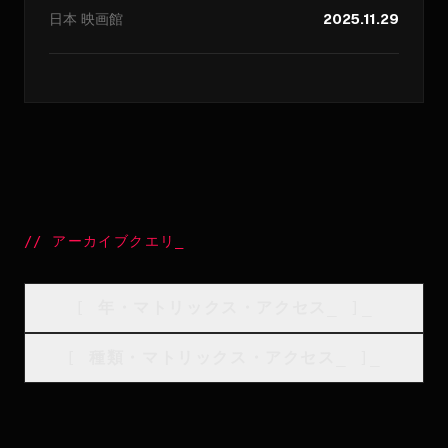
日本
映画館
2025.11.29
//
アーカイブクエリ
_
[
年・マトリックス・アクセス
_
]_
[
種類・マトリックス・アクセス
_
]_