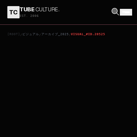
TUBE
CULTURE
.
TC
TV アニメ「葬送のフリーレン」第1期特別上映－第5章「一級魔法使い試験編その2」
EST. 2006
[ROOT]
ビジュアル
アーカイブ_2025
VISUAL_#ID.20525
/
/
/