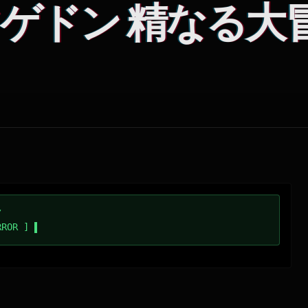
ゲドン 精なる大
/
RROR ]