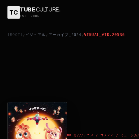
TUBE
CULTURE
.
TC
スペルマゲドン 精なる大冒険
EST. 2006
[ROOT]
ビジュアル
アーカイブ_2024
VISUAL_#ID.20536
/
/
/
80 分
///
アニメ / コメディ / ミュージカ