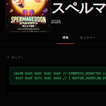
スペルマ
2024
情報
ギャラリー
//
あらすじ
$
0x48 0x65 0x6C 0x6C 0x6F // SYNOPSIS_REDACTED /
0x57 0x6F 0x72 0x6C 0x64 // [ BUFFER_OVERFLOW_E