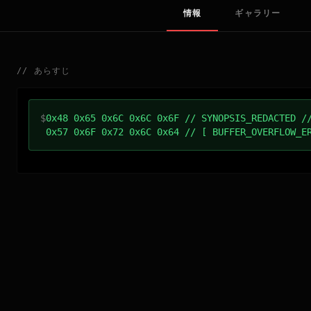
情報
ギャラリー
//
あらすじ
$
0x48 0x65 0x6C 0x6C 0x6F // SYNOPSIS_REDACTED /
0x57 0x6F 0x72 0x6C 0x64 // [ BUFFER_OVERFLOW_E