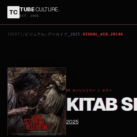
TUBE
CULTURE
.
TC
KITAB SIJJIN & ILLIYYIN
EST. 2006
[ROOT]
ビジュアル
アーカイブ_2025
VISUAL_#ID.20546
/
/
/
99 分
///
スリラー / ホラー
KITAB SI
2025