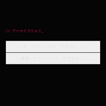
//
アーカイブクエリ
_
[
年・マトリックス・アクセス
_
]_
[
種類・マトリックス・アクセス
_
]_