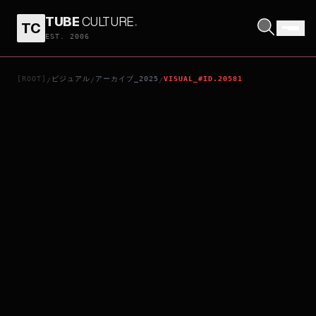
TUBE
CULTURE
.
TC
フジコ・ヘミング 永遠の音色
EST. 2006
[ROOT]
ビジュアル
アーカイブ_2025
VISUAL_#ID.20581
/
/
/