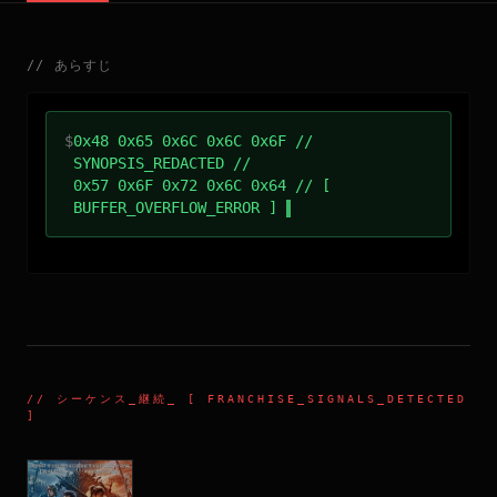
//
あらすじ
$
0x48 0x65 0x6C 0x6C 0x6F //
SYNOPSIS_REDACTED //
0x57 0x6F 0x72 0x6C 0x64 // [
BUFFER_OVERFLOW_ERROR ]
//
シーケンス_継続
_ [ FRANCHISE_SIGNALS_DETECTED
]