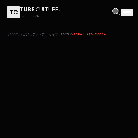
TUBE
CULTURE
.
TC
ゴッドスレイヤー2
EST. 2006
[ROOT]
ビジュアル
アーカイブ_2025
VISUAL_#ID.20604
/
/
/