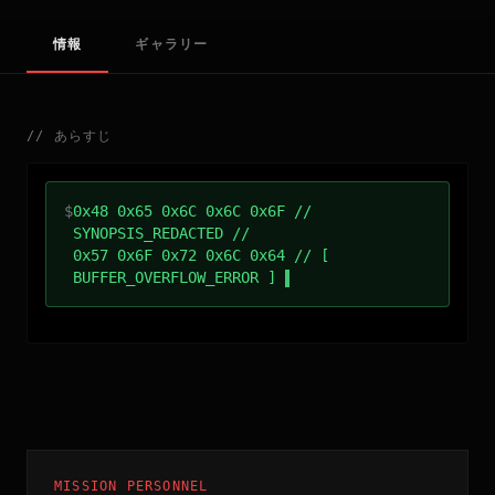
情報
ギャラリー
//
あらすじ
$
0x48 0x65 0x6C 0x6C 0x6F //
SYNOPSIS_REDACTED //
0x57 0x6F 0x72 0x6C 0x64 // [
BUFFER_OVERFLOW_ERROR ]
MISSION PERSONNEL