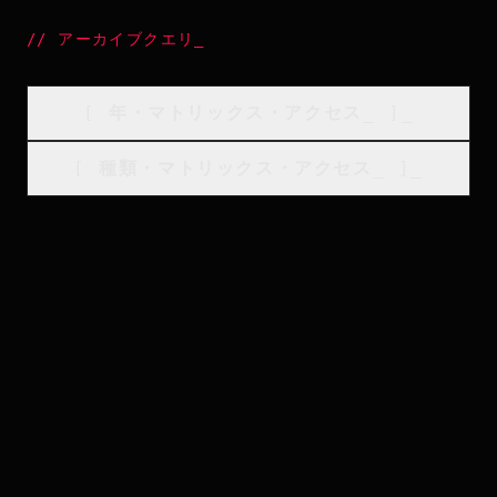
//
アーカイブクエリ
_
[
年・マトリックス・アクセス
_
]_
[
種類・マトリックス・アクセス
_
]_
CINEMA PROTOCOL
//
ビジュアル・フィード :: ローカル・シアター・データ