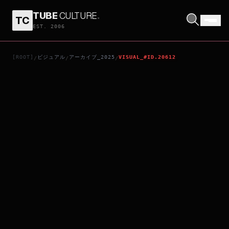
TUBE
CULTURE
.
TC
盤上の向日葵
EST. 2006
[ROOT]
ビジュアル
アーカイブ_2025
VISUAL_#ID.20612
/
/
/