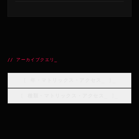
//
アーカイブクエリ
_
[
年・マトリックス・アクセス
_
]_
[
種類・マトリックス・アクセス
_
]_