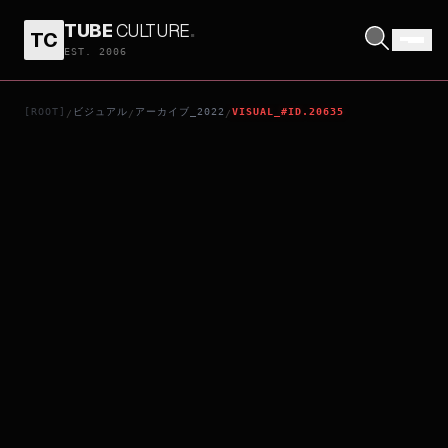
TUBE
CULTURE
.
TC
CAT KISS
EST. 2006
[ROOT]
ビジュアル
アーカイブ_2022
VISUAL_#ID.20635
/
/
/