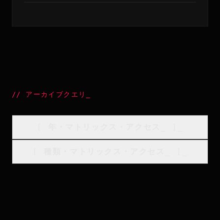
//
アーカイブクエリ
_
[
年・マトリックス・アクセス
_
]_
[
種類・マトリックス・アクセス
_
]_