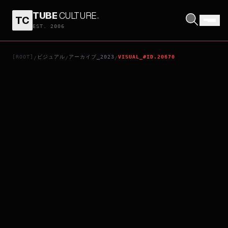
TUBE
CULTURE
.
TC
サムシング・ハプンズ・トゥ・ミー
EST. 2006
[ROOT]
ビジュアル
アーカイブ_2023
VISUAL_#ID.20670
/
/
/