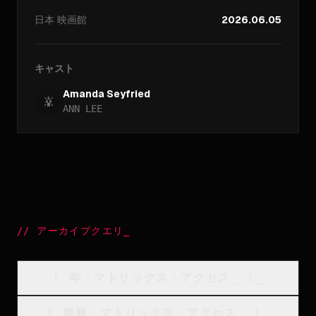
日本
映画館
2026.06.05
キャスト
Amanda Seyfried
ANN LEE
//
アーカイブクエリ
_
[
年・マトリックス・アクセス
_
]_
[
種類・マトリックス・アクセス
_
]_