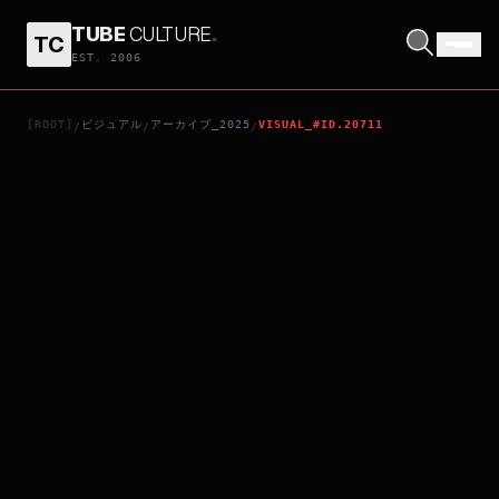
TUBE
CULTURE
.
TC
アン・リー／はじまりの物語
EST. 2006
[ROOT]
ビジュアル
アーカイブ_2025
VISUAL_#ID.20711
/
/
/