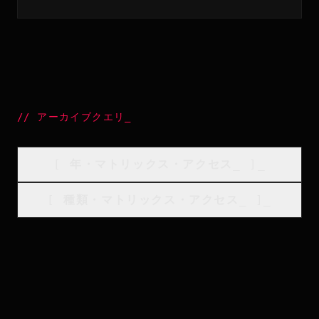
//
アーカイブクエリ
_
[
年・マトリックス・アクセス
_
]_
[
種類・マトリックス・アクセス
_
]_