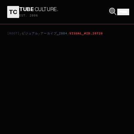
TUBE
CULTURE
.
TC
雨が見つけた君
EST. 2006
[ROOT]
ビジュアル
アーカイブ_2004
VISUAL_#ID.20726
/
/
/