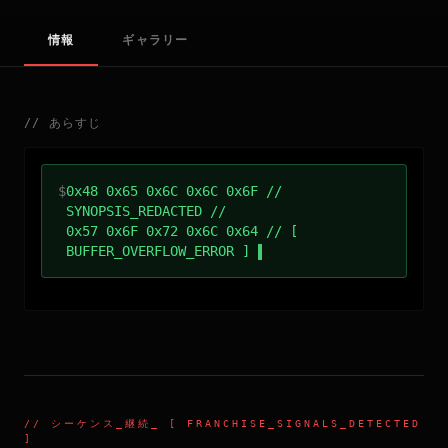
情報
ギャラリー
//
あらすじ
$
0x48 0x65 0x6C 0x6C 0x6F //
SYNOPSIS_REDACTED //
0x57 0x6F 0x72 0x6C 0x64 // [
BUFFER_OVERFLOW_ERROR ]
//
シーケンス_継続
_ [ FRANCHISE_SIGNALS_DETECTED
]