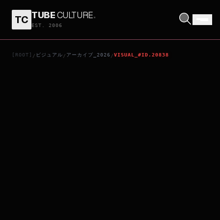
TUBE
CULTURE
.
TC
EVANGELION:30;
EST. 2006
[ROOT]
ビジュアル
アーカイブ_2026
VISUAL_#ID.20838
/
/
/