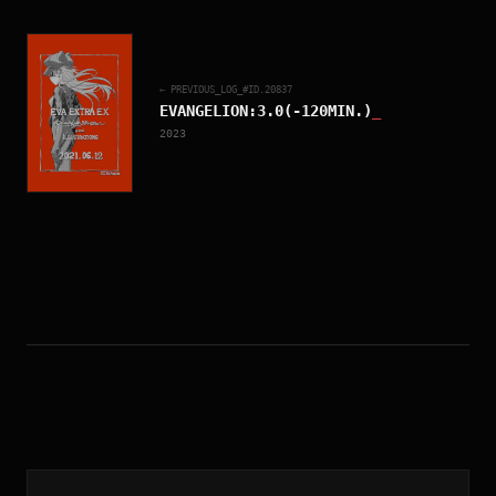
← PREVIOUS_LOG_#ID.
20837
EVANGELION:3.0(-120MIN.)
_
2023