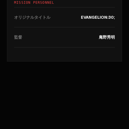
MISSION PERSONNEL
オリジナルタイトル
EVANGELION:30;
監督
庵野秀明
//
アーカイブクエリ
_
[
年・マトリックス・アクセス
_
]_