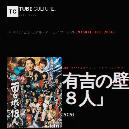
TUBE
CULTURE
.
TC
有吉の壁 劇場版アドリブ大河「面白城の１８人」
EST. 2006
[ROOT]
ビジュアル
アーカイブ_2026
VISUAL_#ID.20868
/
/
/
109 分
///
コメディ / ヒューマンドラマ
有吉の壁
８人」
2026