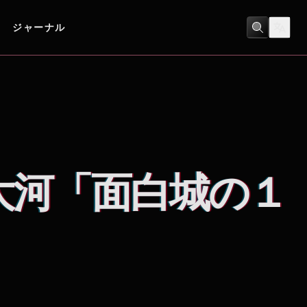
ジャーナル
コメディ
/
ヒューマンドラマ
大河「面白城の１