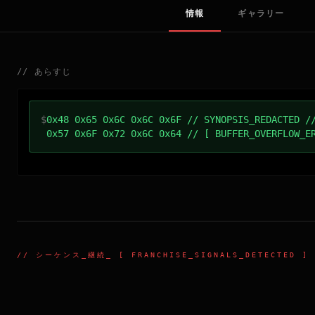
情報
ギャラリー
//
あらすじ
$
0x48 0x65 0x6C 0x6C 0x6F // SYNOPSIS_REDACTED /
0x57 0x6F 0x72 0x6C 0x64 // [ BUFFER_OVERFLOW_E
//
シーケンス_継続
_ [ FRANCHISE_SIGNALS_DETECTED ]