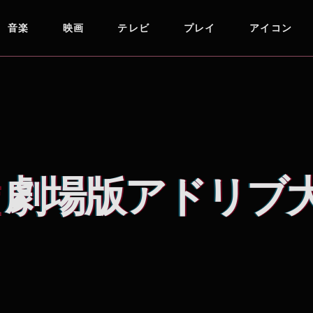
音楽
映画
テレビ
プレイ
アイコン
 劇場版アドリブ