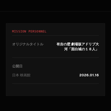
MISSION PERSONNEL
オリジナルタイトル
有吉の壁 劇場版アドリブ大
河「面白城の１８人」
公開日
日本
映画館
2026.01.16