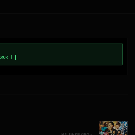
/
RROR ]
NEXT_LOG_#ID.
20869
→