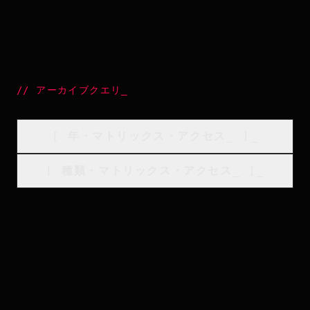
//
アーカイブクエリ
_
[
年・マトリックス・アクセス
_
]_
[
種類・マトリックス・アクセス
_
]_