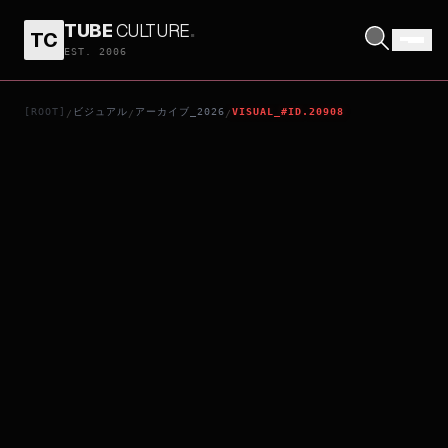
TUBE
CULTURE
.
TC
小屋番 八ヶ岳に生きる 劇場版
EST. 2006
[ROOT]
ビジュアル
アーカイブ_2026
VISUAL_#ID.20908
/
/
/