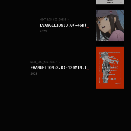
NEXT_LOG_#ID.
20836
→
EVANGELION:3.0(-46H)
_
2023
NEXT_LOG_#ID.
20837
→
EVANGELION:3.0(-120MIN.)
_
2023