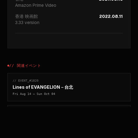
Amazon Prime Video
香港
映画館
2022.08.11
3.33 version
//
関連イベント
// EVENT_#
1820
Lines of EVANGELION－台北
Fri Aug 14
— Sun Oct 04
// EVENT_#
1814
Lines of EVANGELION－香港
Sat May 23
— Sun Jul 12