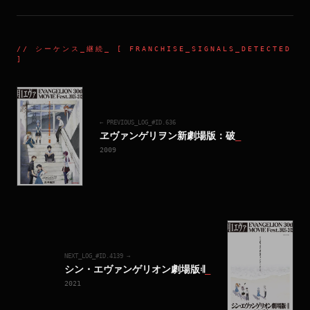
//
シーケンス_継続
_ [ FRANCHISE_SIGNALS_DETECTED
]
← PREVIOUS_LOG_#ID.
636
ヱヴァンゲリヲン新劇場版：破
_
2009
NEXT_LOG_#ID.
4139
→
シン・エヴァンゲリオン劇場版𝄇
_
2021