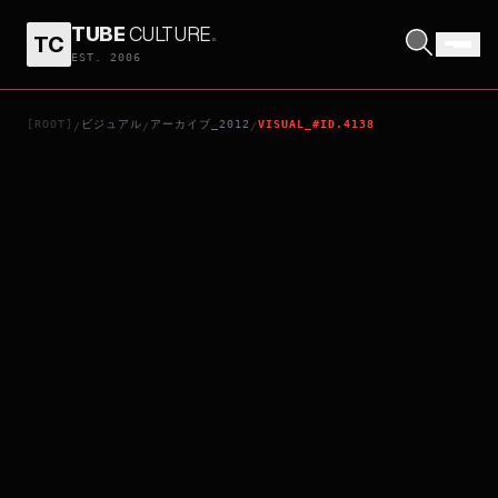
TUBE
CULTURE
.
TC
ヱヴァンゲリヲン新劇場版：Q
EST. 2006
[ROOT]
ビジュアル
アーカイブ_2012
VISUAL_#ID.4138
/
/
/