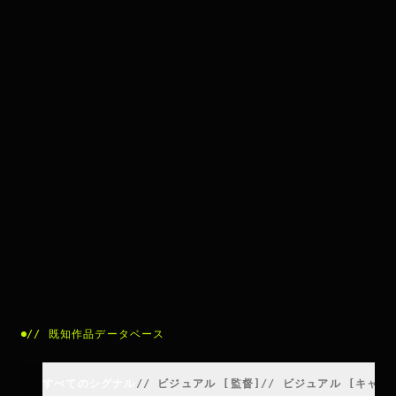
//
既知作品データベース
すべてのシグナル
//
ビジュアル
[
監督
]
//
ビジュアル
[
キャス