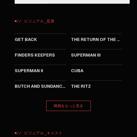
//
ビジュアル
_
監督
1991
1988
GET BACK
THE RETURN OF THE MUSKETEERS
1984
1983
FINDERS KEEPERS
SUPERMAN III
1980
1979
SUPERMAN II
CUBA
1979
1976
BUTCH AND SUNDANCE: THE EARLY DAYS
THE RITZ
映画をもっと見る
//
ビジュアル
_
キャスト