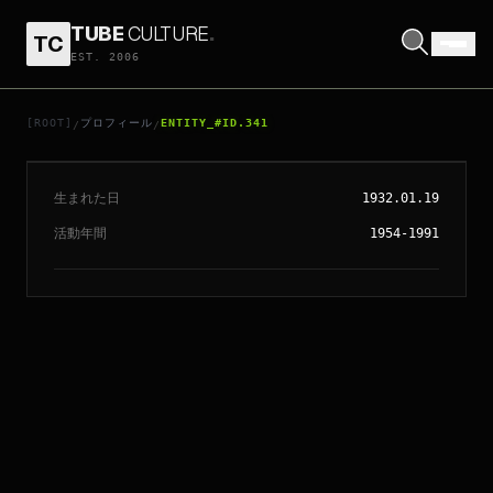
TUBE
CULTURE
.
TC
EST. 2006
// ENTITY_#ID.
341
RICHARD LESTER
[ROOT]
プロフィール
ENTITY_#ID.341
/
/
生まれた日
1932.01.19
活動年間
1954-1991