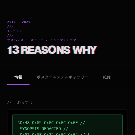
2017 - 2020
///
4シーズン
///
サスペンス・ミステリー / ヒューマンドラマ
13 REASONS WHY
情報
ポスター＆スチルギャラリー
紀錄
//
_
あらすじ
$
0x48 0x65 0x6C 0x6C 0x6F //
SYNOPSIS_REDACTED //
0x57 0x6F 0x72 0x6C 0x64 // [