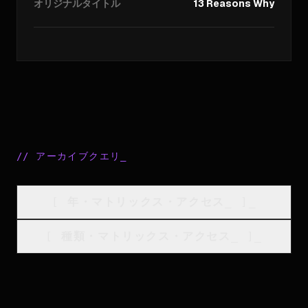
オリジナルタイトル
13 Reasons Why
//
アーカイブクエリ
_
[
年・マトリックス・アクセス
_
]_
[
種類・マトリックス・アクセス
_
]_