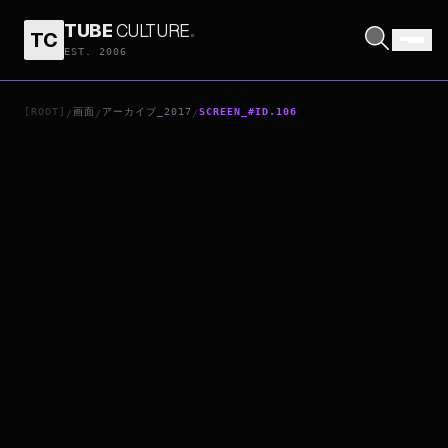
TUBE
CULTURE
.
TC
13 REASONS WHY
EST. 2006
[ROOT]
画面
アーカイブ_2017
SCREEN_#ID.106
/
/
/