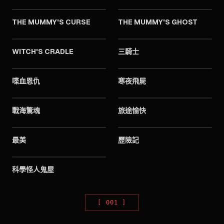
THE MUMMY'S CURSE
THE MUMMY'S GHOST
1944
1944
WITCH'S CRADLE
三騎士
1944
1944
喋血恩仇
寒夜飛屍
1944
1944
戰海驚魂
旅途愉快
1944
1944
最美
歷險記
1944
科學怪人鬼屋
[
001
]