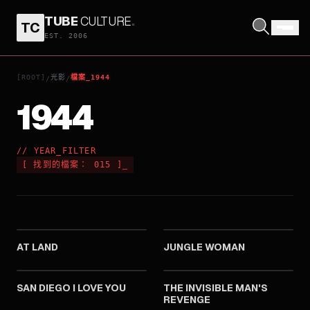
TUBE
CULTURE
.
TC
EST. 2006
[ROOT]
光影
檔案_1944
/
/
1944
// YEAR_FILTER
[
找到的檔案：
015
]
_
1944
1944
AT LAND
JUNGLE WOMAN
1944
1944
SAN DIEGO I LOVE YOU
THE INVISIBLE MAN'S
REVENGE
1944
1944