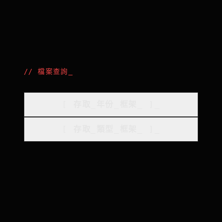
//
檔案查詢
_
[
存取_年份_框架
_
]_
[
存取_類型_框架
_
]_