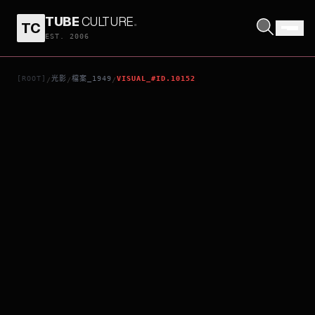
TUBE
CULTURE
.
TC
小姐乾杯！
EST. 2006
[ROOT]
光影
檔案_1949
VISUAL_#ID.10152
/
/
/