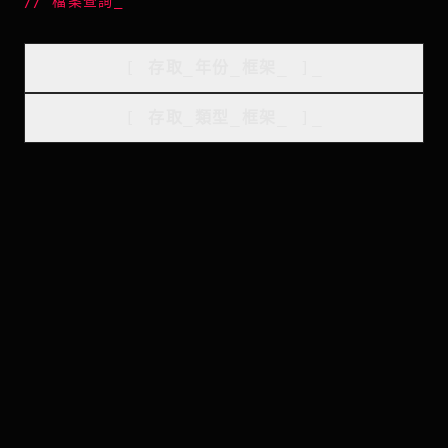
//
檔案查詢
_
[
存取_年份_框架
_
]_
[
存取_類型_框架
_
]_