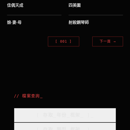
佳偶天成
四美圖
1960
1960
娘‧妻‧母
射殺鋼琴師
[
001
]
下一頁
→
//
檔案查詢
_
[
存取_年份_框架
_
]_
[
存取_類型_框架
_
]_