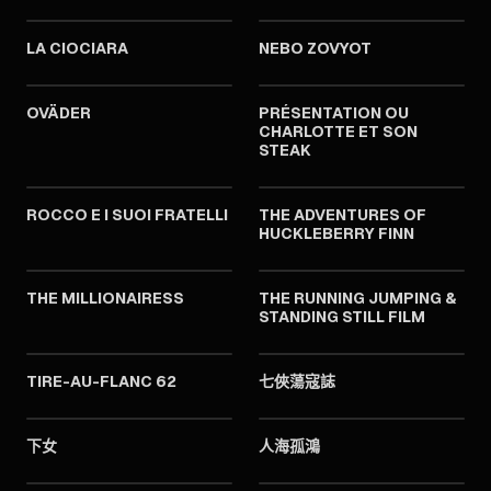
LA CIOCIARA
NEBO ZOVYOT
1960
1960
OVÄDER
PRÉSENTATION OU
CHARLOTTE ET SON
STEAK
1960
1960
ROCCO E I SUOI FRATELLI
THE ADVENTURES OF
HUCKLEBERRY FINN
1960
1960
THE MILLIONAIRESS
THE RUNNING JUMPING &
STANDING STILL FILM
1960
1960
TIRE-AU-FLANC 62
七俠蕩寇誌
1960
1960
下女
人海孤鴻
1960
1960