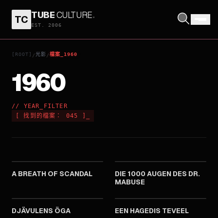
TUBE
CULTURE
.
TC
EST. 2006
[ROOT]
光影
檔案_1960
/
/
1960
// YEAR_FILTER
[
找到的檔案：
045
]
_
1960
1960
A BREATH OF SCANDAL
DIE 1000 AUGEN DES DR.
MABUSE
1960
1960
DJÄVULENS ÖGA
EEN HAGEDIS TEVEEL
1960
1960