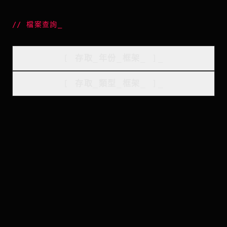
//
檔案查詢
_
[
存取_年份_框架
_
]_
[
存取_類型_框架
_
]_