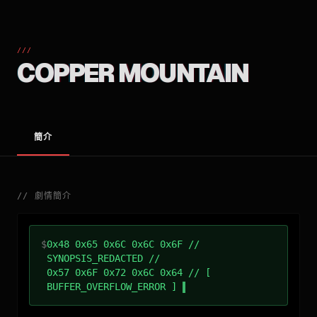
///
COPPER MOUNTAIN
簡介
//
劇情簡介
$
0x48 0x65 0x6C 0x6C 0x6F //
SYNOPSIS_REDACTED //
0x57 0x6F 0x72 0x6C 0x64 // [
BUFFER_OVERFLOW_ERROR ]