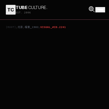
TUBE
CULTURE
.
TC
COPPER MOUNTAIN
EST. 2006
[ROOT]
光影
檔案_1983
VISUAL_#ID.2241
/
/
/