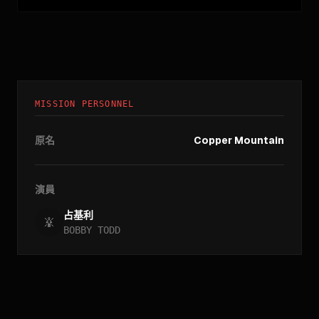
MISSION PERSONNEL
原名
Copper Mountain
演員
占基利
BOBBY TODD