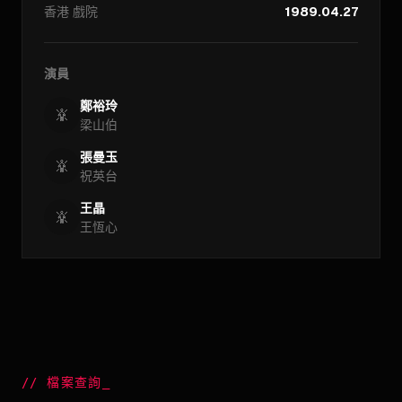
香港
戲院
1989.04.27
演員
鄭裕玲
梁山伯
張曼玉
祝英台
王晶
王恆心
//
檔案查詢
_