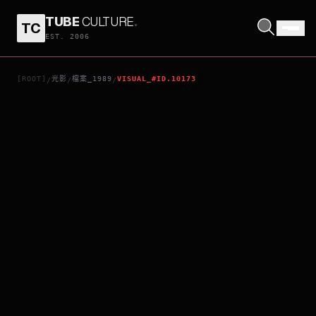
TUBE
CULTURE
.
TC
神勇雙妹嘜
EST. 2006
[ROOT]
光影
檔案_1989
VISUAL_#ID.10173
/
/
/