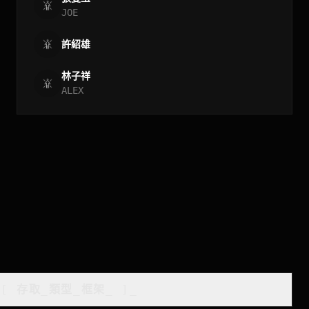
JOE
許紹雄
林子祥
ALEX
[
存取_類型_框架
_
]_