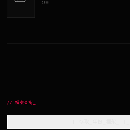
1988
//
檔案查詢
_
[
存取_年份_框架
_
]_