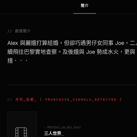
簡介
//
劇情簡介
Alex 與麗娥打算結婚，但卻巧遇男仔女同事 Joe，
續飛往巴黎實地查察。及後娥與 Joe 勢成水火，更與 Ale
措．．．
//
序列_延續
_ [ FRANCHISE_SIGNALS_DETECTED ]
← PREVIOUS_LOG_#ID.
10167
三人世界
_