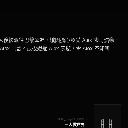
二人後被派往巴黎公幹，娥因擔心及受 Alex 表哥煽動，
x 鬧翻。最後娥逼 Alex 表態，令 Alex 不知所
NEXT_LOG_#ID.
10192
→
三人做世界
_