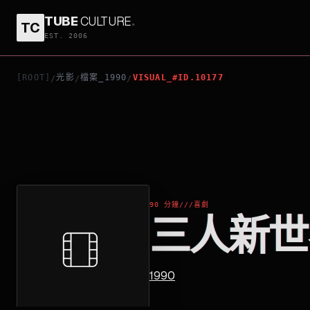
TUBE
CULTURE
.
TC
三人新世界
EST. 2006
[ROOT]
光影
檔案_1990
VISUAL_#ID.10177
/
/
/
90 分鐘
///
喜劇
三人新世
1990