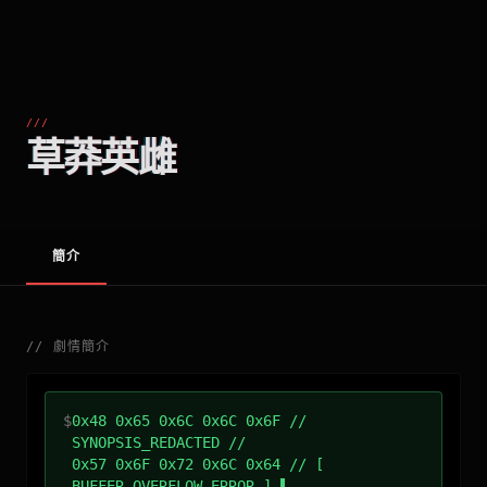
///
草莽英雌
簡介
//
劇情簡介
$
0x48 0x65 0x6C 0x6C 0x6F //
SYNOPSIS_REDACTED //
0x57 0x6F 0x72 0x6C 0x64 // [
BUFFER_OVERFLOW_ERROR ]