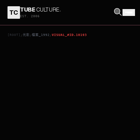
TUBE
CULTURE
.
TC
草莽英雌
EST. 2006
[ROOT]
光影
檔案_1992
VISUAL_#ID.10193
/
/
/