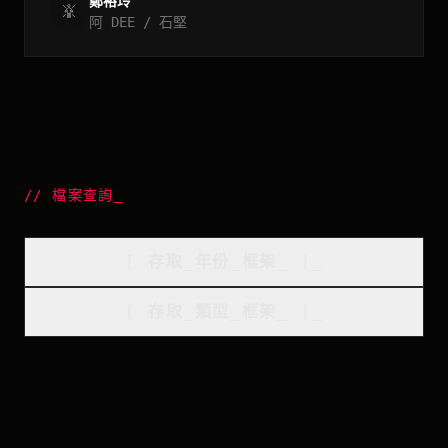
鄭裕玲
阿 DEE / 石堅
//
檔案查詢
_
[
存取_年份_框架
_
]_
[
存取_類型_框架
_
]_