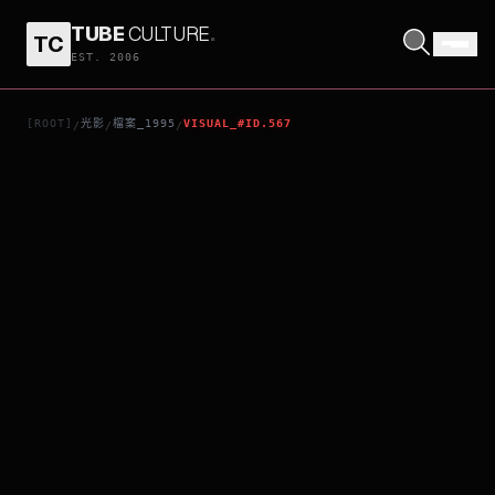
TUBE
CULTURE
.
TC
理智與感情
EST. 2006
[ROOT]
光影
檔案_1995
VISUAL_#ID.567
/
/
/