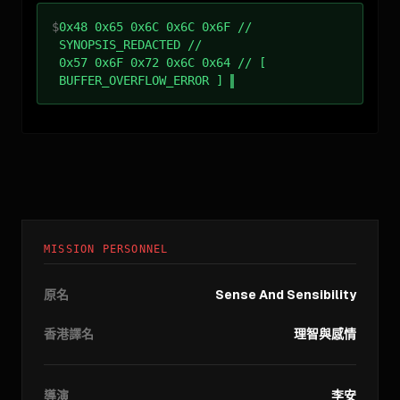
$
0x48 0x65 0x6C 0x6C 0x6F //
SYNOPSIS_REDACTED //
0x57 0x6F 0x72 0x6C 0x64 // [
BUFFER_OVERFLOW_ERROR ]
MISSION PERSONNEL
原名
Sense And Sensibility
香港譯名
理智與感情
導演
李安