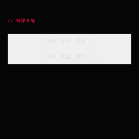
//
檔案查詢
_
[
存取_年份_框架
_
]_
[
存取_類型_框架
_
]_