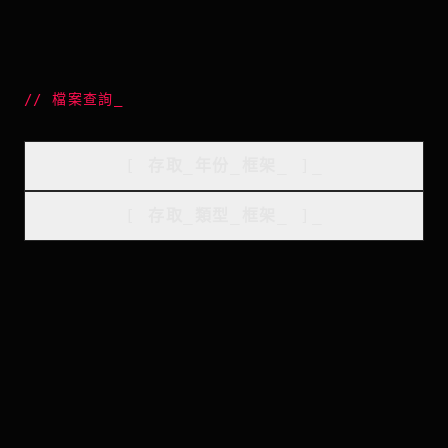
//
檔案查詢
_
[
存取_年份_框架
_
]_
[
存取_類型_框架
_
]_