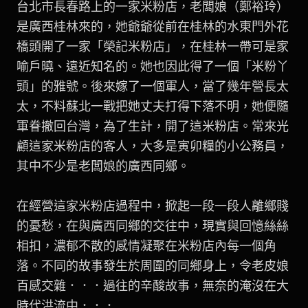
台北市長春路上的一家米粉店，老闆娘（鄭裕玲）
是廣西桂林來的，她爺爺從前在桂林的水東門外花
橋頭開了一家「榮記米粉店」，在桂林一帶可是家
喻戶曉、遠近知名的。她也因此得了一個「米粉丫
頭」的雅號。後來嫁了一個軍人，當了幾年營長太
太，不料蘇北一戰把她丈夫打得下落不明，她便隨
軍眷撤回台灣，為了生計，開了這米粉店。常來光
顧這家米粉店的客人，大多是寅卯糧的小公務員，
其中不少是老闆娘的廣西同鄉。
在經營這家米粉店過程中，掀起一段一段人離鄉賤
的憂愁，在與廣西同鄉的交往中，現實與回憶絲絲
相扣，濃郁不散的感情凝聚在米粉店內每一個角
落。不同的故事發生於周圍的同鄉身上，令老皮娘
百感交雜．．．過往的辛酸故事，無奈的淹沒在大
時代洪流中．．．