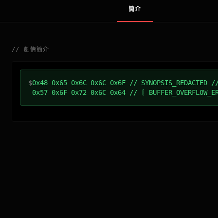
簡介
//
劇情簡介
$
0x48 0x65 0x6C 0x6C 0x6F // SYNOPSIS_REDACTED /
0x57 0x6F 0x72 0x6C 0x64 // [ BUFFER_OVERFLOW_E