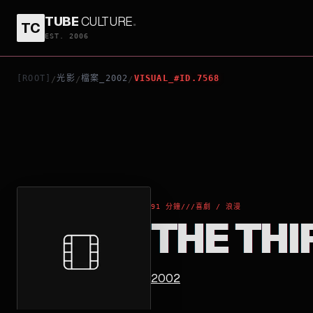
TUBE
CULTURE
.
TC
THE THIRD WHEEL
EST. 2006
[ROOT]
光影
檔案_2002
VISUAL_#ID.7568
/
/
/
91 分鐘
///
喜劇 / 浪漫
THE TH
2002