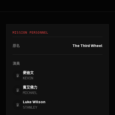
MISSION PERSONNEL
原名
The Third Wheel
演員
麥迪文
KEVIN
賓艾佛力
MICHAEL
Luke Wilson
STANLEY