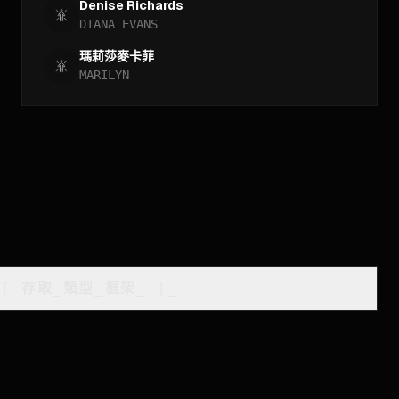
Denise Richards
DIANA EVANS
瑪莉莎麥卡菲
MARILYN
[
存取_類型_框架
_
]_