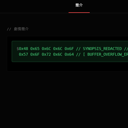
簡介
//
劇情簡介
$
0x48 0x65 0x6C 0x6C 0x6F // SYNOPSIS_REDACTED /
0x57 0x6F 0x72 0x6C 0x64 // [ BUFFER_OVERFLOW_E