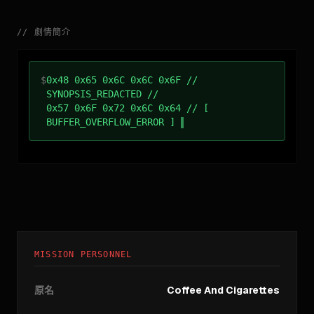
//
劇情簡介
$
0x48 0x65 0x6C 0x6C 0x6F //
SYNOPSIS_REDACTED //
0x57 0x6F 0x72 0x6C 0x64 // [
BUFFER_OVERFLOW_ERROR ]
MISSION PERSONNEL
原名
Coffee And Cigarettes