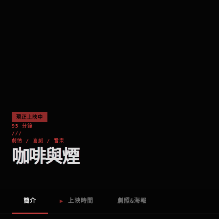
現正上映中
95 分鐘
///
劇情 / 喜劇 / 音樂
咖啡與煙
簡介
▶
上映時間
劇照&海報