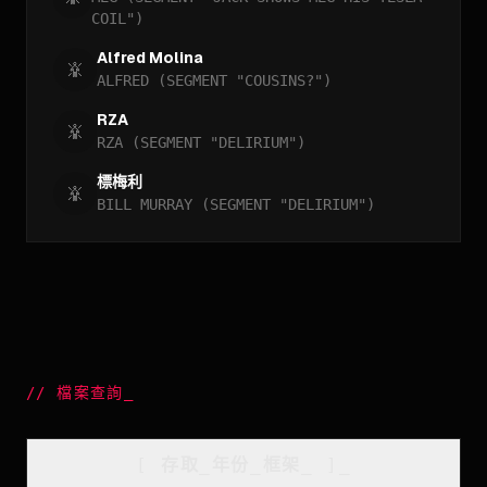
COIL")
Alfred Molina
ALFRED (SEGMENT "COUSINS?")
RZA
RZA (SEGMENT "DELIRIUM")
標梅利
BILL MURRAY (SEGMENT "DELIRIUM")
//
檔案查詢
_
[
存取_年份_框架
_
]_