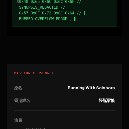
$
0x48 0x65 0x6C 0x6C 0x6F //
SYNOPSIS_REDACTED //
0x57 0x6F 0x72 0x6C 0x64 // [
BUFFER_OVERFLOW_ERROR ]
MISSION PERSONNEL
原名
Running With Scissors
香港譯名
怪誕家族
演員