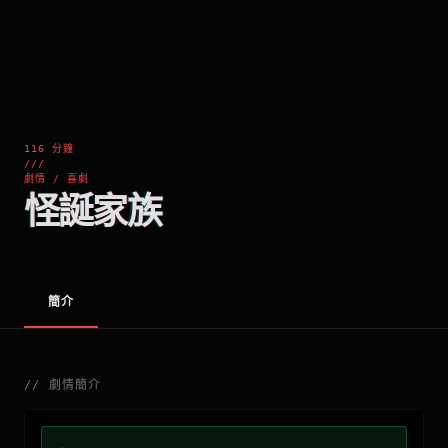
116 分鐘
///
劇情 / 喜劇
怪誕家族
簡介
//
劇情簡介