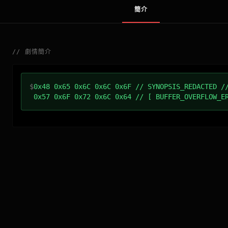
簡介
//
劇情簡介
$
0x48 0x65 0x6C 0x6C 0x6F // SYNOPSIS_REDACTED /
0x57 0x6F 0x72 0x6C 0x64 // [ BUFFER_OVERFLOW_E