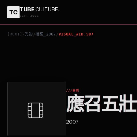
TUBE
CULTURE
.
TC
應召五壯士
EST. 2006
[ROOT]
光影
檔案_2007
VISUAL_#ID.587
/
/
/
///
喜劇
應召五壯
2007