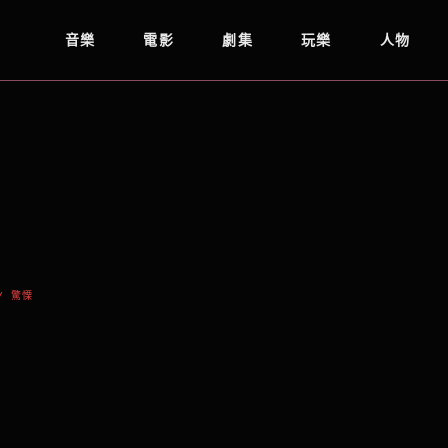
音樂
電影
劇集
玩樂
人物
/ 驚慄