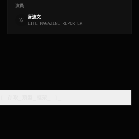
演員
麥迪文
LIFE MAGAZINE REPORTER
[
存取_類型_框架
_
]_