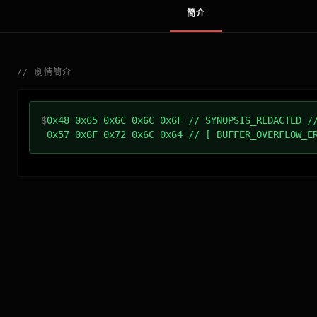
簡介
//
劇情簡介
$
0x48 0x65 0x6C 0x6C 0x6F // SYNOPSIS_REDACTED /
0x57 0x6F 0x72 0x6C 0x64 // [ BUFFER_OVERFLOW_E