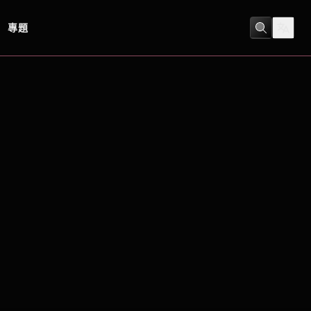
專題
劇情
/
幻想