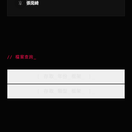
張雨綺
//
檔案查詢
_
[
存取_年份_框架
_
]_
[
存取_類型_框架
_
]_