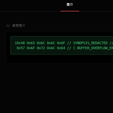
簡介
//
劇情簡介
$
0x48 0x65 0x6C 0x6C 0x6F // SYNOPSIS_REDACTED /
0x57 0x6F 0x72 0x6C 0x64 // [ BUFFER_OVERFLOW_E