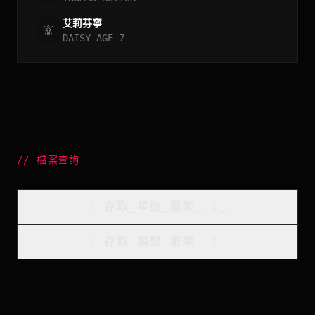
艾莉芬寧
DAISY AGE 7
//
檔案查詢
_
[
存取_年份_框架
_
]_
[
存取_類型_框架
_
]_