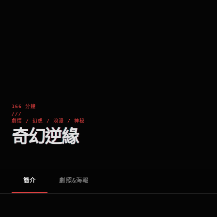
166 分鐘
///
劇情 / 幻想 / 浪漫 / 神秘
奇幻逆緣
簡介
劇照&海報