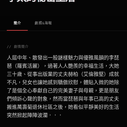
簡介
劇照&海報
//
劇情簡介
人屆中年、散發出一股謎樣魅力與優雅風韻的李琵
琶（羅賓活麗），過著人人艷羨的幸福生活，大她
三十歲、從事出版業的丈夫赫柏（艾倫雅堅）成就
不凡，兒女也讓她感到驕傲欣慰，體貼入微的她除
了是個全心奉獻自己的完美妻子與母親，更是朋友
們傾訴心聲的對象，然而當琵琶與年事已高的丈夫
搬進萬壽菊退休社區之後，她看似平靜美好的生活
突然掀起陣陣波瀾．．．