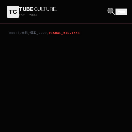
TUBE
CULTURE
.
TC
李太的秘密生活
EST. 2006
[ROOT]
光影
檔案_2009
VISUAL_#ID.1358
/
/
/