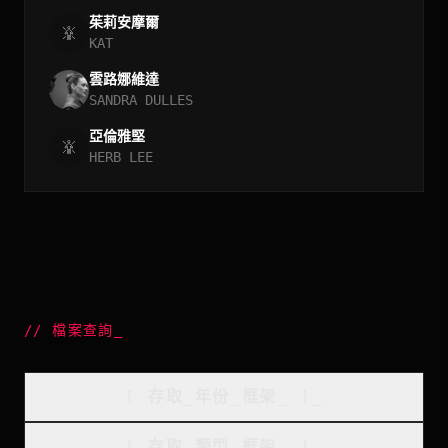
茱莉安摩爾
KAT
雲路娜維達
SANDRA DULLES
亞倫雅堅
HERB LEE
//
檔案查詢
_
[
存取_年份_框架
_
]_
[
存取_類型_框架
_
]_