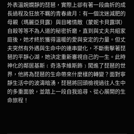
外表溫婉嫻靜的琵琶，實際上卻有著一段曲折的成
長過程及狂放不羈的青春歲月：有一個沈迷減肥的
母親（瑪麗亞貝露）與目睹情敵（蒙妮卡貝露琪）
自殺等等不為人道的秘密折磨，直到與丈夫共組家
庭後，她才終於獲得溫暖的愛與安定的力量。但丈
夫突然有外遇與生命中的連串變化，不斷衝擊著琵
琶的平靜心湖，她決定重新審視自己的一生。此時
神化的鄰居基斯﹝奇洛李維斯飾﹞闖進了琵琶的世
界，他將為琵琶的生命帶來什麼樣的轉變？面對寧
靜生活中的波濤暗湧，琵琶將回頭檢視過往人生中
的多重面貌，並踏上一段自我追尋、從心展開的生
命旅程！