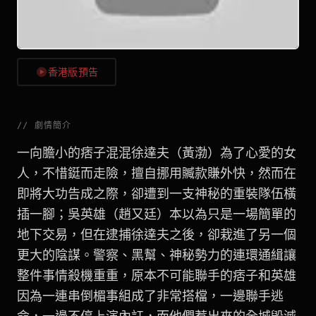
香港版預告
//
劇情簡介
一向膽小的痞子混混徐達夫（黃渤）為了心愛的女
人，不惜鋌而走險，擅自挪用贓款賺外快，然而在
即將大功告成之際，卻遭到一支神秘的重裝隊伍橫
插一腳；吳英雄（趙又廷）本以為只是一場簡單的
地下交易，但在逮捕徐達夫之後，卻栽進了另一個
更大的陰謀。警察、黑幫、神秘勢力的連環通緝讓
整件事情殺機重重，原本不可能聯手的痞子和英雄
因為一連串倒楣事組成了非常搭檔，一邊聯手逃