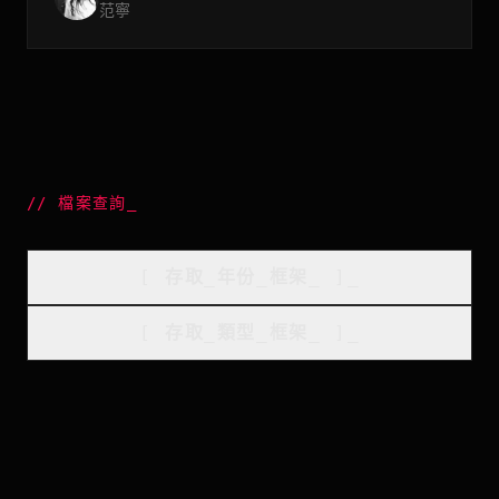
范寧
//
檔案查詢
_
[
存取_年份_框架
_
]_
[
存取_類型_框架
_
]_