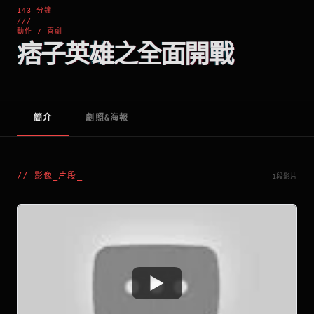
143 分鐘
///
動作 / 喜劇
痞子英雄之全面開戰
簡介
劇照&海報
//
影像_片段
_
1段影片
Watch