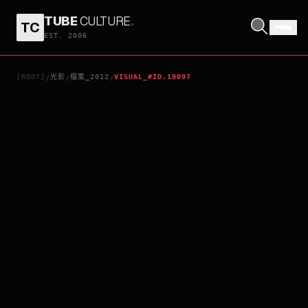
TUBE
CULTURE
.
TC
痞子英雄之全面開戰
EST. 2006
[ROOT]
光影
檔案_2012
VISUAL_#ID.10097
/
/
/