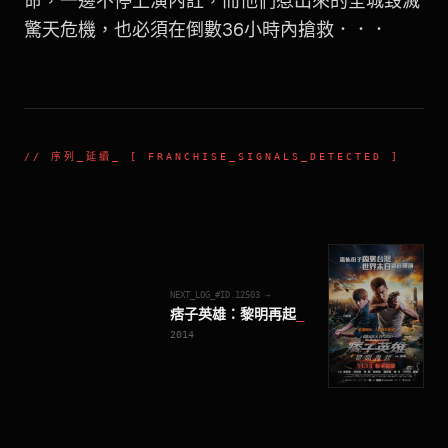
命，一邊不停上演內訌，而他們惹出來的全城毀滅
驚天危機，也必須在倒數36小時內搶救．．．
//
序列_延續
_ [ FRANCHISE_SIGNALS_DETECTED ]
NEXT_LOG_#ID.
12503
→
痞子英雄：黎明再起
_
2014