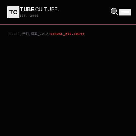
TUBE
CULTURE
.
TC
黃金大劫案
EST. 2006
[ROOT]
光影
檔案_2012
VISUAL_#ID.10144
/
/
/