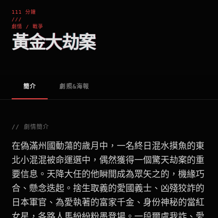
111 分鐘
///
劇情 / 戰爭
黃金大劫案
簡介
劇照&海報
//
劇情簡介
在偽滿州國動蕩的歲月中，一名終日混水摸魚的東
北小混混被命運選中，偶然獲得一個驚天劫案的重
要信息。天降大任的他瞬間成為眾矢之的，機緣巧
合、懸念迭起。捨生取義的愛國義士、凶殘狡詐的
日本軍官、為愛執著的富家千金、身份神秘的當紅
女星，各路人馬紛紛粉墨登場。一段爾虞我詐、愛