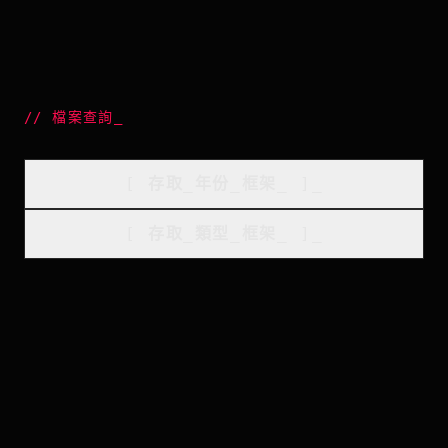
//
檔案查詢
_
[
存取_年份_框架
_
]_
[
存取_類型_框架
_
]_