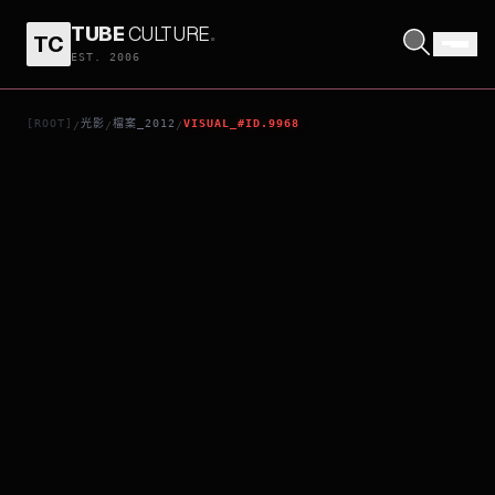
TUBE
CULTURE
.
TC
救參96小時2
EST. 2006
[ROOT]
光影
檔案_2012
VISUAL_#ID.9968
/
/
/