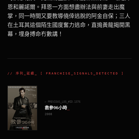
恩和麗諾爾。拜恩一方面想盡辦法與前妻走出魔
掌，同一時間又要教導僥倖逃脫的阿金自保；三人
在土耳其這個陌生國度奮力逃命，直搗黃龍揭開黑
幕，埋身搏命冇數講！
//
序列_延續
_ [ FRANCHISE_SIGNALS_DETECTED ]
← PREVIOUS_LOG_#ID.
1376
救參96小時
_
2008