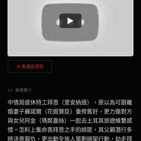
Watch
香港版預告
//
劇情簡介
中情局退休特工拜恩（里安納遜），原以為可跟離
婚妻子麗諾爾（花姬贊臣）重修舊好，更力邀對方
與女兒阿金（瑪姬嘉絲）一起去土耳其旅遊維繫感
情。怎料上集命喪拜恩之手的綁匪，其父親潛行多
時決意報仇，更出動全族人策劃綁架行動，劫走拜