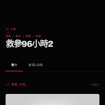
92 分鐘
///
劇情 / 動作 / 罪案 / 驚慄
救參96小時2
簡介
劇照&海報
//
影像_片段
_
1段影片