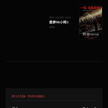
NEXT_LOG_#ID.
12101
→
救參96小時3
_
2015
MISSION PERSONNEL