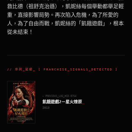
救比德（祖舒克治遜），凱妮絲每個舉動都舉足輕
重，直接影響局勢。再次陷入危機，為了所愛的
人，為了自由而戰，凱妮絲的「飢餓遊戲」，根本
從未結束！
//
序列_延續
_ [ FRANCHISE_SIGNALS_DETECTED ]
← PREVIOUS_LOG_#ID.
8754
飢餓遊戲2－星火燎原
_
2013