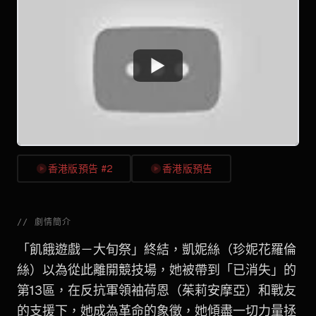
Watch
香港版預告 #2
香港版預告
//
劇情簡介
「飢餓遊戲－大旬祭」終結，凱妮絲（珍妮花羅倫
絲）以為從此離開競技場，她被帶到「已消失」的
第13區，在反抗軍領袖荷恩（茱莉安摩亞）和戰友
的支援下，她成為革命的象徵，她傾盡一切力量拯