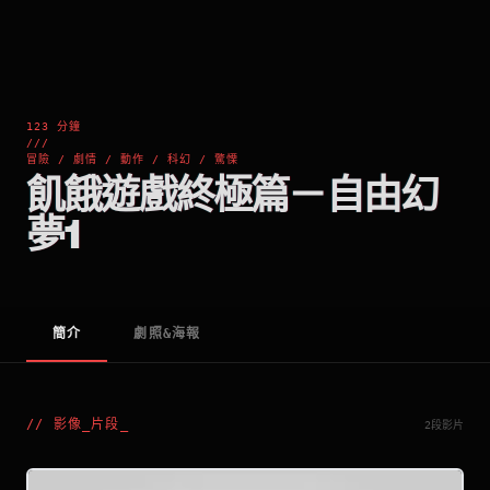
123 分鐘
///
冒險 / 劇情 / 動作 / 科幻 / 驚慄
飢餓遊戲終極篇－自由幻
夢1
簡介
劇照&海報
//
影像_片段
_
2段影片