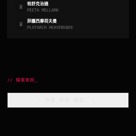
祖舒克治遜
PEETA MELLARK
菲臘西摩荷夫曼
PLUTARCH HEAVENSBEE
//
檔案查詢
_
[
存取_年份_框架
_
]_