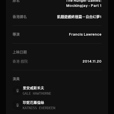
原名
The Hunger Games:
Mockingjay - Part 1
香港譯名
飢餓遊戲終極篇－自由幻夢1
導演
Francis Lawrence
上映日期
香港
戲院
2014.11.20
演員
里安咸斯禾夫
GALE HAWTHORNE
珍妮花羅倫絲
KATNISS EVERDEEN