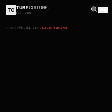
TUBE
CULTURE
.
TC
飢餓遊戲終極篇－自由幻夢1
EST. 2006
[ROOT]
光影
檔案_2014
VISUAL_#ID.8755
/
/
/