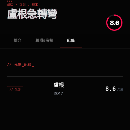
///
劇情 / 喜劇 / 罪案
盧根急轉彎
8.6
簡介
劇照&海報
紀錄
//
光影_紀錄
_
盧根
8.6
//
光影
/10
2017