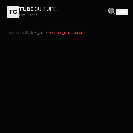
TUBE
CULTURE
.
TC
盧根急轉彎
EST. 2006
[ROOT]
光影
檔案_2017
VISUAL_#ID.14824
/
/
/