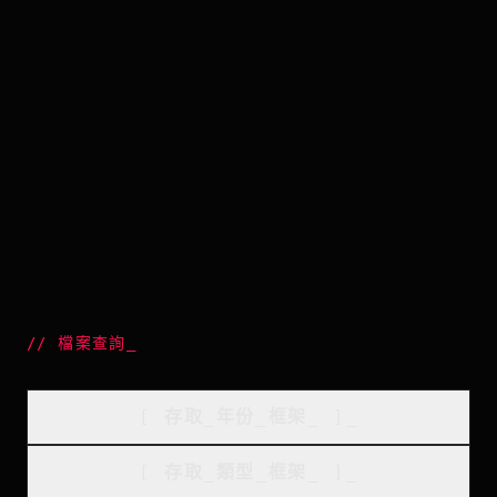
//
檔案查詢
_
[
存取_年份_框架
_
]_
[
存取_類型_框架
_
]_