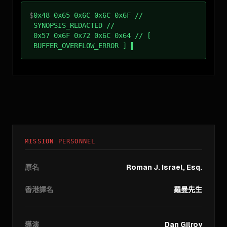
$
0x48 0x65 0x6C 0x6C 0x6F //
SYNOPSIS_REDACTED //
0x57 0x6F 0x72 0x6C 0x64 // [
BUFFER_OVERFLOW_ERROR ]
MISSION PERSONNEL
原名
Roman J. Israel, Esq.
香港譯名
羅曼先生
導演
Dan Gilroy