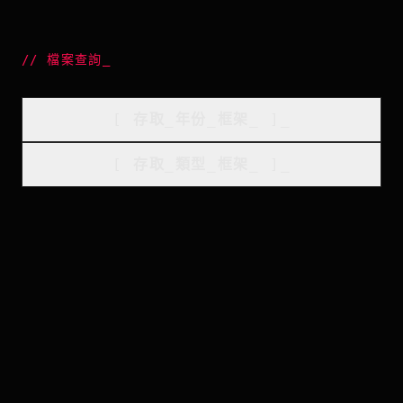
//
檔案查詢
_
[
存取_年份_框架
_
]_
[
存取_類型_框架
_
]_