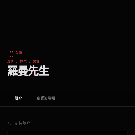
122 分鐘
///
劇情 / 罪案 / 驚慄
羅曼先生
簡介
劇照&海報
//
劇情簡介